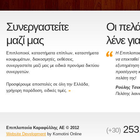
Συνεργαστείτε
Οι πελά
μαζί μας
λένε γι
Επιπλοποιοί, καταστήματα επίπλων, καταστήματα
Η Επιπλοποι
κουφωμάτων, διακοσμητές, εκθέσεις,
να επεκταθεί 
συνεργαστείτε μαζί μας με ειδικά προνόμια δικτύου
εξυπηρέτηση 
συνεργατών.
προσέγγιση κ
πελάτη της!
Προσφέρουμε αποστολές σε όλη την Ελλάδα,
Ρούλης Τσε
γρήγορη παράδοση, ειδικές τιμές.
»
Πελάτης λιανι
253
Επιπλοποιία Καραφύλλης ΑΕ © 2012
(+30)
Website Development
by Komotini Online