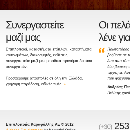
Συνεργαστείτε
Οι πελά
μαζί μας
λένε γι
Επιπλοποιοί, καταστήματα επίπλων, καταστήματα
Πρωτοπόρος 
κουφωμάτων, διακοσμητές, εκθέσεις,
βοήθησε με τ
συνεργαστείτε μαζί μας με ειδικά προνόμια δικτύου
έτσι από τότε
συνεργατών.
δύο βασικές α
ταχύτητα. Αυτ
Προσφέρουμε αποστολές σε όλη την Ελλάδα,
που ψάχνουμε
γρήγορη παράδοση, ειδικές τιμές.
»
Ανδρέας Πε
Πελάτης χονδ
253
Επιπλοποιία Καραφύλλης ΑΕ © 2012
(+30)